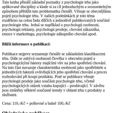
Tato kniha přináší základní poznatky z psychologie trhu jako
aplikované disciplíny a klade si za cíl jednoduchým a srozumitelným
způsobem přiblížit tuto problematiku čtenáři. Věnuje se obecnějšímu
pojetí psychologie trhu. V našich podmínkách je toto téma
rozděleno na celou řadu dílčích a jednotlivě publikovaných součástí
psychologie trhu. Jedná se například o psychologii osobnosti,
psychologii reklamy, psychologii prodeje, chování zákazníka,
emoce v marketingu, psychologie nákupního chování apod.
Bližší informace o publikaci:
Publikace nejprve seznamuje čtenáře se základními klasifikacemi
trhu. Dále se zabývá osobností člověka v obecném pojetí a
psychologickými faktory majícími vliv na jeho spotřební chování.
Na tuto část navazuje charakteristika osobnosti jako spotřebitele a
jednotlivých faktorů ovlivňujících jeho spotřební chování a proces
rozhodování při koupi produktu. Poté se publikace věnuje
psychologii prodeje jako součásti psychologie trhu, včetně
psychologických otázek vztahu kupující – prodávající. V závěru
jsou zmíněny některé současné trendy v oblasti trhu s produkty a
službami.
Cena: 110,-Kč + poštovné a balné 100,-Kč