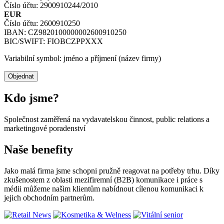
Číslo účtu: 2900910244/2010
EUR
Číslo účtu: 2600910250
IBAN: CZ9820100000002600910250
BIC/SWIFT: FIOBCZPPXXX
Variabilní symbol: jméno a příjmení (název firmy)
Kdo jsme?
Společnost zaměřená na vydavatelskou činnost, public relations a
marketingové poradenství
Naše benefity
Jako malá firma jsme schopni pružně reagovat na potřeby trhu. Díky
zkušenostem z oblasti mezifiremní (B2B) komunikace i práce s
médii můžeme našim klientům nabídnout cílenou komunikaci k
jejich obchodním partnerům.