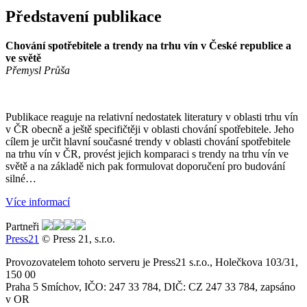
Představení publikace
Chování spotřebitele a trendy na trhu vín v České republice a
ve světě
Přemysl Průša
Publikace reaguje na relativní nedostatek literatury v oblasti trhu vín
v ČR obecně a ještě specifičtěji v oblasti chování spotřebitele. Jeho
cílem je určit hlavní současné trendy v oblasti chování spotřebitele
na trhu vín v ČR, provést jejich komparaci s trendy na trhu vín ve
světě a na základě nich pak formulovat doporučení pro budování
silné…
Více informací
Partneři
Press21
© Press 21, s.r.o.
Provozovatelem tohoto serveru je Press21 s.r.o., Holečkova 103/31,
150 00
Praha 5 Smíchov, IČO: 247 33 784, DIČ: CZ 247 33 784, zapsáno
v OR