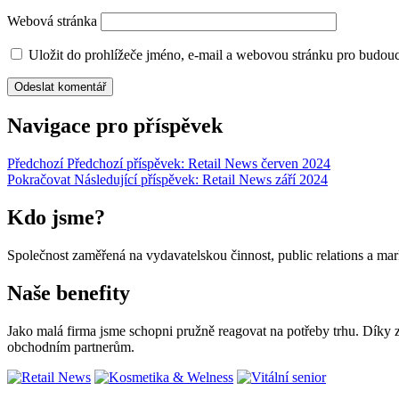
Webová stránka
Uložit do prohlížeče jméno, e-mail a webovou stránku pro budou
Navigace pro příspěvek
Předchozí
Předchozí příspěvek:
Retail News červen 2024
Pokračovat
Následující příspěvek:
Retail News září 2024
Kdo jsme?
Společnost zaměřená na vydavatelskou činnost, public relations a ma
Naše benefity
Jako malá firma jsme schopni pružně reagovat na potřeby trhu. Díky
obchodním partnerům.