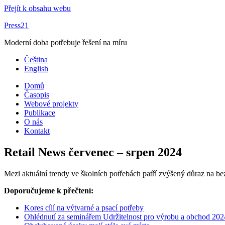
Přejít k obsahu webu
Press21
Moderní doba potřebuje řešení na míru
Čeština
English
Domů
Časopis
Webové projekty
Publikace
O nás
Kontakt
Retail News červenec – srpen 2024
Mezi aktuální trendy ve školních potřebách patří zvýšený důraz na 
Doporučujeme k přečtení:
Kores cílí na výtvarné a psací potřeby
Ohlédnutí za seminářem Udržitelnost pro výrobu a obchod 202