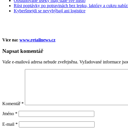
Obsluhované úseky mají stále své místo
Růst poptávky po potravinách bez lepku, laktózy a cukru nabízí 
Kyberšmejdi se nevyhýbají ani logistice
Více na:
www.retailnews.cz
Napsat komentář
Vaše e-mailová adresa nebude zveřejněna.
Vyžadované informace js
Komentář
*
Jméno
*
E-mail
*