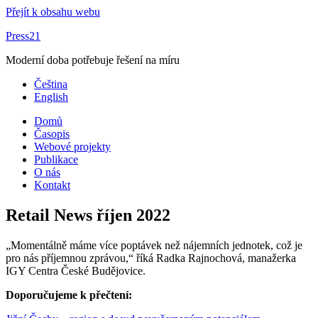
Přejít k obsahu webu
Press21
Moderní doba potřebuje řešení na míru
Čeština
English
Domů
Časopis
Webové projekty
Publikace
O nás
Kontakt
Retail News říjen 2022
„Momentálně máme více poptávek než nájemních jednotek, což je
pro nás příjemnou zprávou,“ říká Radka Rajnochová, manažerka
IGY Centra České Budějovice.
Doporučujeme k přečtení: