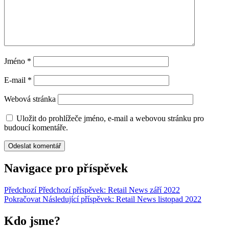
Jméno
*
E-mail
*
Webová stránka
Uložit do prohlížeče jméno, e-mail a webovou stránku pro
budoucí komentáře.
Navigace pro příspěvek
Předchozí
Předchozí příspěvek:
Retail News září 2022
Pokračovat
Následující příspěvek:
Retail News listopad 2022
Kdo jsme?