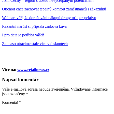
Jižní Čechy – region s dosud nevyčerpaným potenciálem
Obchod chce zachovat tepelný komfort zaměstnanců i zákazníků
Walmart věří, že doručování nákupů drony má perspektivu
Razantní nárůst si připsala zrnková káva
I pro data je potřeba vášeň
Za maso utrácíme stále více v diskontech
Více na:
www.retailnews.cz
Napsat komentář
Vaše e-mailová adresa nebude zveřejněna.
Vyžadované informace
jsou označeny
*
Komentář
*